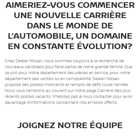
AIMERIEZ-VOUS COMMENCER
UNE NOUVELLE CARRIÈRE
DANS LE MONDE DE
L’AUTOMOBILE, UN DOMAINE
EN CONSTANTE ÉVOLUTION?
Chez Dealer Nissan, nous sommes toujours à la recherche de
nouveaux candidats pour faire partie de notre grande famille. Que
ce soit pour notre département des pièces et service, pour notre
département des ventes ou en comptabilité, Dealer Nissan
propose des postes motivants et remplis de défis toute l’année.
Nous vous tiendrons au courant sur notre page Carrière des plus
récents postes vacants. N’hésitez pas à nous contacter pour avoir
davantage d’informations concernant nos emplois offerts.
JOIGNEZ NOTRE ÉQUIPE