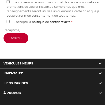
Je consens à recevoir par courriel des rappels, nouvelles et
promotions de Dealer Nissan. Je comprends que mes
renseignements seront utilisés uniquement à cette fin et que je
peux retirer mon consentement en tout temps.
J’accepte la
politique de confidentialité
*
.
[recaptcha]
VÉHICULES NEUFS
INVENTAIRE
LIENS RAPIDES
À PROPOS