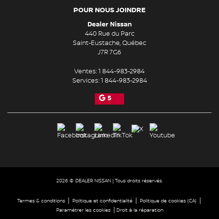
POUR NOUS JOINDRE
Dealer Nissan
440 Rue du Parc
Saint-Eustache
,
Québec
J7R 7G6
Ventes:
1 844-983-2984
Services:
1 844-983-2984
5
2026 © DEALER NISSAN
| Tous droits réservés.
|
|
|
Termes & conditions
Politique et confidentialité
Politique de cookies (CA)
|
Paramétrer les cookies
Droit à la réparation