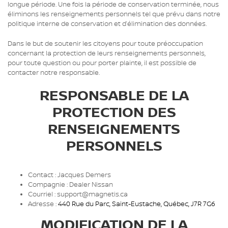
longue période. Une fois la période de conservation terminée, nous
éliminons les renseignements personnels tel que prévu dans notre
politique interne de conservation et d’élimination des données.
Dans le but de soutenir les citoyens pour toute préoccupation
concernant la protection de leurs renseignements personnels,
pour toute question ou pour porter plainte, il est possible de
contacter notre responsable.
RESPONSABLE DE LA
PROTECTION DES
RENSEIGNEMENTS
PERSONNELS
Contact : Jacques Demers
Compagnie : Dealer Nissan
Courriel : support@magnetis.ca
Adresse :
440 Rue du Parc
,
Saint-Eustache
,
Québec
,
J7R 7G6
MODIFICATION DE LA