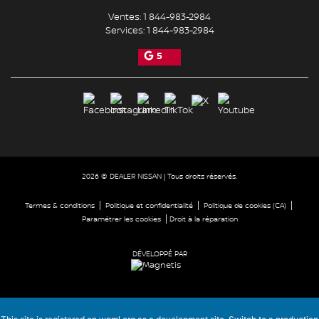
Ventes:
1 844-983-2984
Services:
1 844-983-2984
5
2026 © DEALER NISSAN
| Tous droits réservés.
|
|
|
Termes & conditions
Politique et confidentialité
Politique de cookies (CA)
|
Paramétrer les cookies
Droit à la réparation
DÉVELOPPÉ PAR